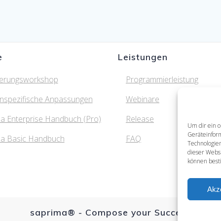
e
Leistungen
ierungsworkshop
Programmierleistung
nspezifische Anpassungen
Webinare
a Enterprise Handbuch (Pro)
Release
Um dir ein o
Geräteinfor
ma Basic Handbuch
FAQ
Technologien
dieser Websi
können best
Akz
saprima® - Compose your Success