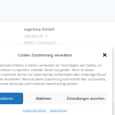
saprima GmbH
Salvatorstr. 5
84051 Essenbach
Tel: +49 871 / 20216622
Cookie-Zustimmung verwalten
mail: info@saprima.de
ptimales Erlebnis zu bieten, verwenden wir Technologien wie Cookies, um
mationen zu speichern und/oder darauf zuzugreifen. Wenn du diesen
 zustimmst, können wir Daten wie das Surfverhalten oder eindeutige IDs auf
te verarbeiten. Wenn du deine Zustimmung nicht erteilst oder zurückziehst,
immte Merkmale und Funktionen beeinträchtigt werden.
eptieren
Ablehnen
Einstellungen ansehen
Cookie-Richtlinie
Datenschutz