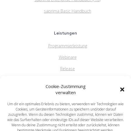
saprima Basic Handbuch
Leistungen
Programmierleistung
Webinare
Release
FAQ
Cookie-Zustimmung
verwalten
Um dir ein optimales Erlebnis zu bieten, verwenden wir Technologien wie
saprima GmbH
Cookies, um Geräteinformationen zu speichern und/oder darauf
Salvatorstr. 5
zuzugreifen. Wenn du diesen Technologien zustimmst, können wir Daten
wie das Surfverhalten oder eindeutige IDs auf dieser Website verarbeiten.
84051 Essenbach
Wenn du deine Zustimmung nicht erteilst oder zurückziehst, können
Tel: +49 871 / 20216622
bestimmte Merkmale und Funktionen beeinträchtigt werden.