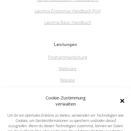
saprima Enterprise Handbuch (Pro)
saprima Basic Handbuch
Leistungen
Programmierleistung
Webinare
Release
FAQ
Cookie-Zustimmung
verwalten
Um dir ein optimales Erlebnis zu bieten, verwenden wir Technologien wie
saprima GmbH
Cookies, um Geräteinformationen zu speichern und/oder darauf
Salvatorstr. 5
zuzugreifen. Wenn du diesen Technologien zustimmst, können wir Daten