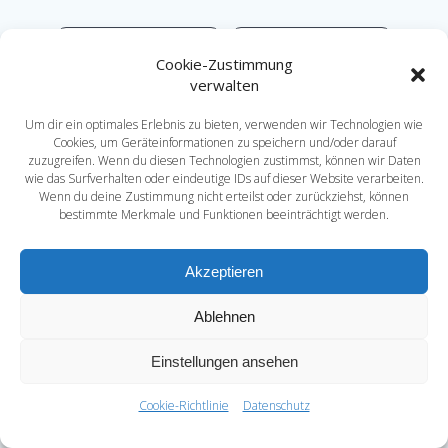
B
B
i
i
Cookie-Zustimmung
t
t
verwalten
t
t
Datenschutz*
e
e
Um dir ein optimales Erlebnis zu bieten, verwenden wir Technologien wie
Ich stimme der Erhebung meiner Daten zu.
l
l
Cookies, um Geräteinformationen zu speichern und/oder darauf
zuzugreifen. Wenn du diesen Technologien zustimmst, können wir Daten
Weitere Informationen finden Sie in unserer
a
a
wie das Surfverhalten oder eindeutige IDs auf dieser Website verarbeiten.
Datenschutzerklärung
.
s
s
Wenn du deine Zustimmung nicht erteilst oder zurückziehst, können
s
s
bestimmte Merkmale und Funktionen beeinträchtigt werden.
e
e
Pflichtfeld*
d
d
Akzeptieren
i
i
e
e
Ablehnen
s
s
e
e
Einstellungen ansehen
s
s
F
F
Cookie-Richtlinie
Datenschutz
e
e
l
l