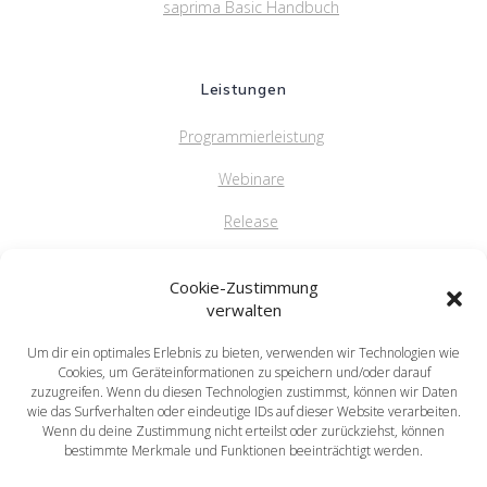
saprima Basic Handbuch
Leistungen
Programmierleistung
Webinare
Release
FAQ
Cookie-Zustimmung
verwalten
Um dir ein optimales Erlebnis zu bieten, verwenden wir Technologien wie
saprima GmbH
Cookies, um Geräteinformationen zu speichern und/oder darauf
Salvatorstr. 5
zuzugreifen. Wenn du diesen Technologien zustimmst, können wir Daten
wie das Surfverhalten oder eindeutige IDs auf dieser Website verarbeiten.
84051 Essenbach
Wenn du deine Zustimmung nicht erteilst oder zurückziehst, können
Tel: +49 871 / 20216622
bestimmte Merkmale und Funktionen beeinträchtigt werden.
mail: info@saprima.de