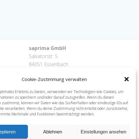
saprima GmbH
Salvatorstr. 5
84051 Essenbach
Tel: +49 871 / 20216622
Cookie-Zustimmung verwalten
mail: info@saprima.de
ptimales Erlebnis zu bieten, verwenden wir Technologien wie Cookies, um
mationen zu speichern und/oder darauf zuzugreifen. Wenn du diesen
 zustimmst, können wir Daten wie das Surfverhalten oder eindeutige IDs auf
te verarbeiten. Wenn du deine Zustimmung nicht erteilst oder zurückziehst,
immte Merkmale und Funktionen beeinträchtigt werden.
eptieren
Ablehnen
Einstellungen ansehen