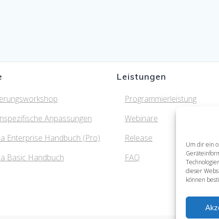
e
Leistungen
ierungsworkshop
Programmierleistung
nspezifische Anpassungen
Webinare
a Enterprise Handbuch (Pro)
Release
Um dir ein o
Geräteinfor
ma Basic Handbuch
FAQ
Technologien
dieser Websi
können best
Akz