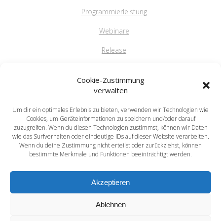
Programmierleistung
Webinare
Release
FAQ
Cookie-Zustimmung
verwalten
Um dir ein optimales Erlebnis zu bieten, verwenden wir Technologien wie
saprima GmbH
Cookies, um Geräteinformationen zu speichern und/oder darauf
Salvatorstr. 5
zuzugreifen. Wenn du diesen Technologien zustimmst, können wir Daten
wie das Surfverhalten oder eindeutige IDs auf dieser Website verarbeiten.
84051 Essenbach
Wenn du deine Zustimmung nicht erteilst oder zurückziehst, können
Tel: +49 871 / 20216622
bestimmte Merkmale und Funktionen beeinträchtigt werden.
mail: info@saprima.de
Akzeptieren
Ablehnen