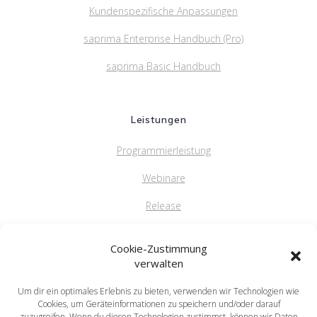
Kundenspezifische Anpassungen
saprima Enterprise Handbuch (Pro)
saprima Basic Handbuch
Leistungen
Programmierleistung
Webinare
Release
FAQ
Cookie-Zustimmung
verwalten
Um dir ein optimales Erlebnis zu bieten, verwenden wir Technologien wie
saprima GmbH
Cookies, um Geräteinformationen zu speichern und/oder darauf
Salvatorstr. 5
zuzugreifen. Wenn du diesen Technologien zustimmst, können wir Daten