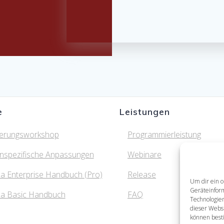
e
Leistungen
ierungsworkshop
Programmierleistung
nspezifische Anpassungen
Webinare
a Enterprise Handbuch (Pro)
Release
Um dir ein o
Geräteinfor
ma Basic Handbuch
FAQ
Technologien
dieser Websi
können best