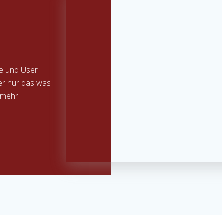
e und User
er nur das was
t mehr