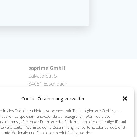
saprima GmbH
Salvatorstr. 5
84051 Essenbach
Tel: +49 871 / 20216622
Cookie-Zustimmung verwalten
mail: info@saprima.de
ptimales Erlebnis zu bieten, verwenden wir Technologien wie Cookies, um
mationen zu speichern und/oder darauf zuzugreifen. Wenn du diesen
 zustimmst, können wir Daten wie das Surfverhalten oder eindeutige IDs auf
te verarbeiten. Wenn du deine Zustimmung nicht erteilst oder zurückziehst,
immte Merkmale und Funktionen beeinträchtigt werden.