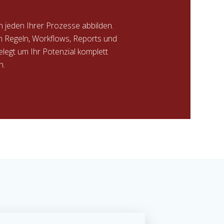
 jeden Ihrer Prozesse abbilden.
n Regeln, Workflows, Reports und
legt um Ihr Potenzial komplett
n.