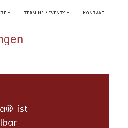
KTE
TERMINE / EVENTS
KONTAKT
ngen
a® ist
lbar