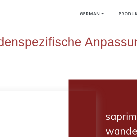
GERMAN
PRODU
English
denspezifische Anpassu
saprim
wande