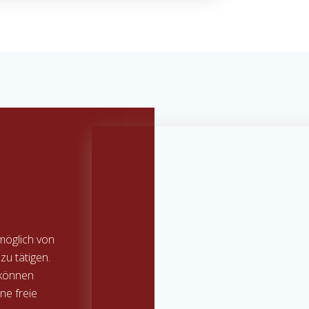
möglich von
zu tätigen.
 können
ne freie