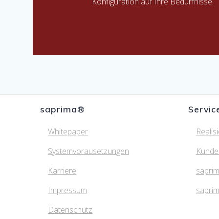
Konfiguration auf Ihre Bedürfnisse.
saprima®
Servic
Whitepaper
Realis
Systemvorausetzungen
Kunde
Karriere
saprim
Impressum
sapri
Datenschutz