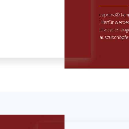
saprima® kann
Hierfür werde
Usecases ange
auszuschöpfe