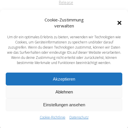
Release
FAQ
Cookie-Zustimmung
verwalten
Um dir ein optimales Erlebnis zu bieten, verwenden wir Technologien wie
saprima GmbH
Cookies, um Geräteinformationen zu speichern und/oder darauf
Salvatorstr. 5
zuzugreifen. Wenn du diesen Technologien zustimmst, können wir Daten
wie das Surfverhalten oder eindeutige IDs auf dieser Website verarbeiten.
84051 Essenbach
Wenn du deine Zustimmung nicht erteilst oder zurückziehst, können
Tel: +49 871 / 20216622
bestimmte Merkmale und Funktionen beeinträchtigt werden.
mail: info@saprima.de
Akzeptieren
Ablehnen
Einstellungen ansehen
saprima® - Compose your Success
© 2026 saprima® - Compose your Success
Cookie-Richtlinie
Datenschutz