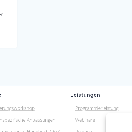
en
e
Leistungen
ierungsworkshop
Programmierleistung
nspezifische Anpassungen
Webinare
a Enterprise Handbuch (Pro)
Release