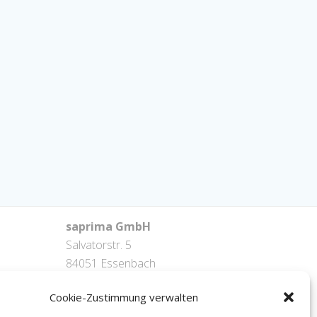
saprima GmbH
Salvatorstr. 5
84051 Essenbach
Tel: +49 871 / 20216622
Cookie-Zustimmung verwalten
mail: info@saprima.de