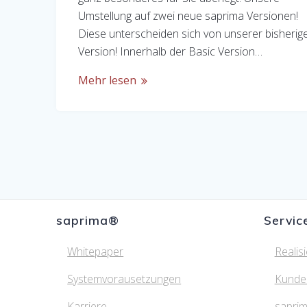
Umstellung auf zwei neue saprima Versionen!
Diese unterscheiden sich von unserer bisherig
Version! Innerhalb der Basic Version…
Mehr lesen
saprima®
Servic
Whitepaper
Realis
Systemvorausetzungen
Kunde
Karriere
saprim