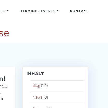
KTE
TERMINE / EVENTS
KONTAKT
se
INHALT
r!
Blog
(14)
n 5.3
s
News
(9)
um