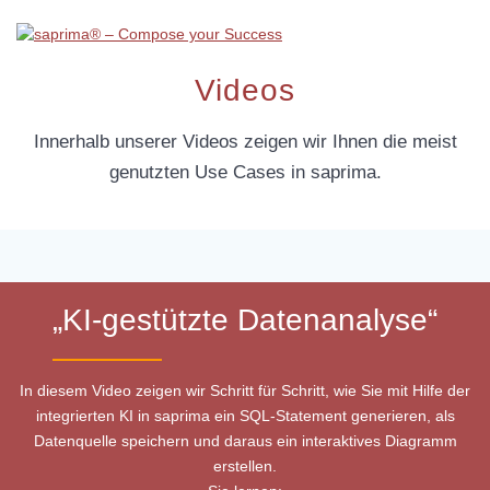
Skip
to
content
Videos
Innerhalb unserer Videos zeigen wir Ihnen die meist
genutzten Use Cases in saprima.
„KI-gestützte Datenanalyse“
In diesem Video zeigen wir Schritt für Schritt, wie Sie mit Hilfe der
integrierten KI in saprima ein SQL-Statement generieren, als
Datenquelle speichern und daraus ein interaktives Diagramm
erstellen.