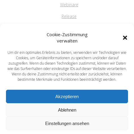
Webinare
Release
FAQ
Cookie-Zustimmung
verwalten
Um dir ein optimales Erlebnis zu bieten, verwenden wir Technologien wie
saprima GmbH
Cookies, um Geräteinformationen zu speichern und/oder darauf
Salvatorstr. 5
zuzugreifen. Wenn du diesen Technologien zustimmst, können wir Daten
wie das Surfverhalten oder eindeutige IDs auf dieser Website verarbeiten.
84051 Essenbach
Wenn du deine Zustimmung nicht erteilst oder zurückziehst, können
Tel: +49 871 / 20216622
bestimmte Merkmale und Funktionen beeinträchtigt werden.
mail: info@saprima.de
Akzeptieren
Ablehnen
Einstellungen ansehen
saprima® - Compose your Success