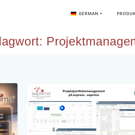
GERMAN
PRODU
English
lagwort:
Projektmanage