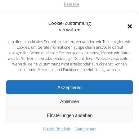
Release
FAQ
Cookie-Zustimmung
verwalten
Um dir ein optimales Erlebnis zu bieten, verwenden wir Technologien wie
saprima GmbH
Cookies, um Geräteinformationen zu speichern und/oder darauf
Salvatorstr. 5
zuzugreifen. Wenn du diesen Technologien zustimmst, können wir Daten
wie das Surfverhalten oder eindeutige IDs auf dieser Website verarbeiten.
84051 Essenbach
Wenn du deine Zustimmung nicht erteilst oder zurückziehst, können
Tel: +49 871 / 20216622
bestimmte Merkmale und Funktionen beeinträchtigt werden.
mail: info@saprima.de
Akzeptieren
Ablehnen
Einstellungen ansehen
saprima® - Compose your Success
© 2026 saprima® - Compose your Success
Cookie-Richtlinie
Datenschutz