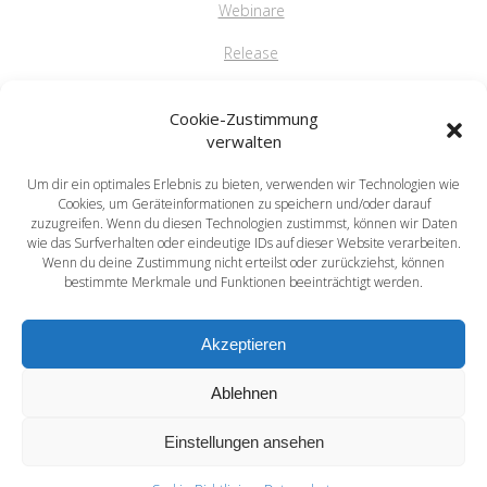
Webinare
Release
FAQ
Cookie-Zustimmung
verwalten
Um dir ein optimales Erlebnis zu bieten, verwenden wir Technologien wie
saprima GmbH
Cookies, um Geräteinformationen zu speichern und/oder darauf
Salvatorstr. 5
zuzugreifen. Wenn du diesen Technologien zustimmst, können wir Daten
wie das Surfverhalten oder eindeutige IDs auf dieser Website verarbeiten.
84051 Essenbach
Wenn du deine Zustimmung nicht erteilst oder zurückziehst, können
Tel: +49 871 / 20216622
bestimmte Merkmale und Funktionen beeinträchtigt werden.
mail: info@saprima.de
Akzeptieren
Ablehnen
Einstellungen ansehen
saprima® - Compose your Success