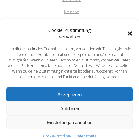
Release
FAQ
Cookie-Zustimmung
verwalten
Um dir ein optimales Erlebnis zu bieten, verwenden wir Technologien wie
saprima GmbH
Cookies, um Geräteinformationen zu speichern und/oder darauf
Salvatorstr. 5
zuzugreifen. Wenn du diesen Technologien zustimmst, können wir Daten
wie das Surfverhalten oder eindeutige IDs auf dieser Website verarbeiten.
84051 Essenbach
Wenn du deine Zustimmung nicht erteilst oder zurückziehst, können
Tel: +49 871 / 20216622
bestimmte Merkmale und Funktionen beeinträchtigt werden.
mail: info@saprima.de
Akzeptieren
Ablehnen
Einstellungen ansehen
saprima® - Compose your Success
© 2026 saprima® - Compose your Success
Cookie-Richtlinie
Datenschutz