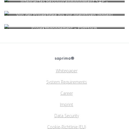
Integriertes Ressourcenmanagment SAP –
Terminplanungstool
Von der Projektidee bis zur operativen (agilen)
mehr…
Projektabwicklung
Projektmanagement – Plattform
mehr…
mehr…
saprima®
Whitepaper
System Requirements
Career
Imprint
Data Security
Cookie-Richtlinie (EU)