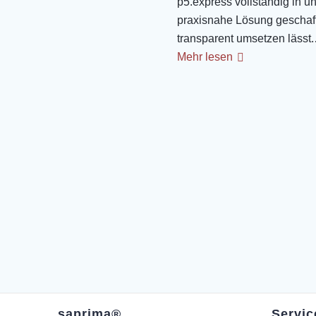
p5.express vollständig in u
praxisnahe Lösung geschaffe
t
transparent umsetzen lässt
e
Mehr lesen
n
,
N
a
v
i
g
saprima®
Servic