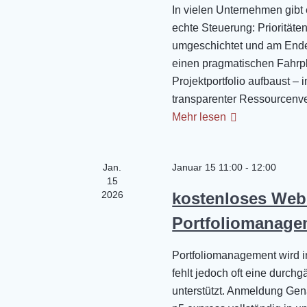
e
In vielen Unternehmen gibt e
echte Steuerung: Priorität
u
umgeschichtet und am Ende 
einen pragmatischen Fahrpla
n
Projektportfolio aufbaust –
d
transparenter Ressourcenv
Mehr lesen
A
n
Jan.
Januar 15 11:00
-
12:00
15
2026
kostenloses Webi
s
Portfoliomanagem
i
Portfoliomanagement wird in
c
fehlt jedoch oft eine durch
unterstützt. Anmeldung Gen
h