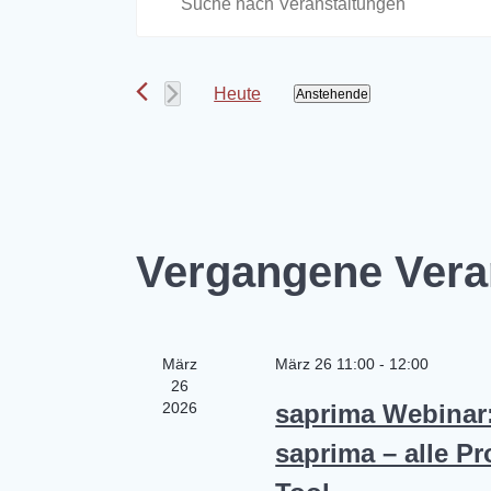
Schlüsselwort
e
eingeben.
Suche
r
Heute
Anstehende
nach
Datum
Veranstaltungen
a
wählen.
Schlüsselwort.
n
s
Vergangene Vera
t
a
März
März 26 11:00
-
12:00
26
l
2026
saprima Webinar
saprima – alle P
t