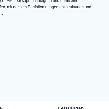
nser PM-Tool saprima integriert und damit eine
n, mit der sich Portfoliomanagement strukturiert und
.…
e
Leistungen