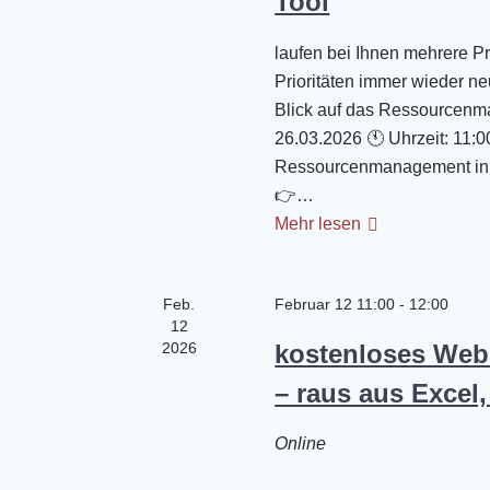
Tool
u
laufen bei Ihnen mehrere P
n
Prioritäten immer wieder n
Blick auf das Ressourcenm
g
26.03.2026 🕚 Uhrzeit: 11:
Ressourcenmanagement in s
e
👉…
Mehr lesen
n
S
Feb.
Februar 12 11:00
-
12:00
12
u
2026
kostenloses Web
c
– raus aus Excel,
h
Online