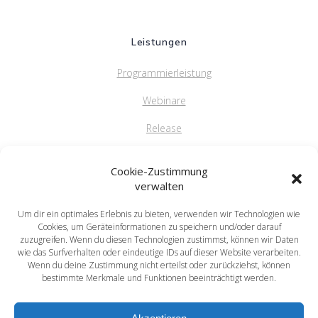
Leistungen
Programmierleistung
Webinare
Release
FAQ
Cookie-Zustimmung
verwalten
Um dir ein optimales Erlebnis zu bieten, verwenden wir Technologien wie
saprima GmbH
Cookies, um Geräteinformationen zu speichern und/oder darauf
Salvatorstr. 5
zuzugreifen. Wenn du diesen Technologien zustimmst, können wir Daten
wie das Surfverhalten oder eindeutige IDs auf dieser Website verarbeiten.
84051 Essenbach
Wenn du deine Zustimmung nicht erteilst oder zurückziehst, können
Tel: +49 871 / 20216622
bestimmte Merkmale und Funktionen beeinträchtigt werden.
mail: info@saprima.de