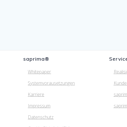
saprima®
Servic
Whitepaper
Realis
Systemvorausetzungen
Kunde
Karriere
saprim
Impressum
sapri
Datenschutz