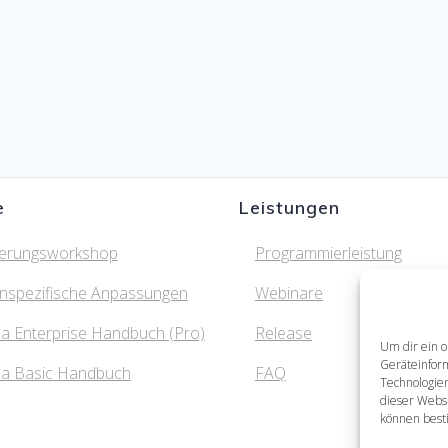
e
Leistungen
ierungsworkshop
Programmierleistung
nspezifische Anpassungen
Webinare
a Enterprise Handbuch (Pro)
Release
Um dir ein o
Geräteinfor
ma Basic Handbuch
FAQ
Technologien
dieser Websi
können best