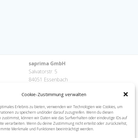
saprima GmbH
Salvatorstr. 5
84051 Essenbach
Tel: +49 871 / 20216622
Cookie-Zustimmung verwalten
mail: info@saprima.de
ptimales Erlebnis zu bieten, verwenden wir Technologien wie Cookies, um
mationen zu speichern und/oder darauf zuzugreifen. Wenn du diesen
 zustimmst, können wir Daten wie das Surfverhalten oder eindeutige IDs auf
te verarbeiten. Wenn du deine Zustimmung nicht erteilst oder zurückziehst,
immte Merkmale und Funktionen beeinträchtigt werden.