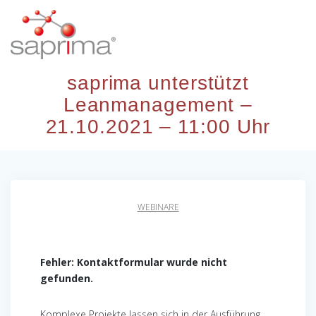
Skip
to
content
saprima unterstützt
Leanmanagement –
21.10.2021 – 11:00 Uhr
WEBINARE
Fehler:
Kontaktformular wurde nicht
gefunden.
Komplexe Projekte lassen sich in der Ausführung