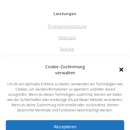
Leistungen
Programmierleistung
Webinare
Release
FAQ
Cookie-Zustimmung
verwalten
Um dir ein optimales Erlebnis zu bieten, verwenden wir Technologien wie
saprima GmbH
Cookies, um Geräteinformationen zu speichern und/oder darauf
Salvatorstr. 5
zuzugreifen. Wenn du diesen Technologien zustimmst, können wir Daten
wie das Surfverhalten oder eindeutige IDs auf dieser Website verarbeiten.
84051 Essenbach
Wenn du deine Zustimmung nicht erteilst oder zurückziehst, können
Tel: +49 871 / 20216622
bestimmte Merkmale und Funktionen beeinträchtigt werden.
mail: info@saprima.de
Akzeptieren