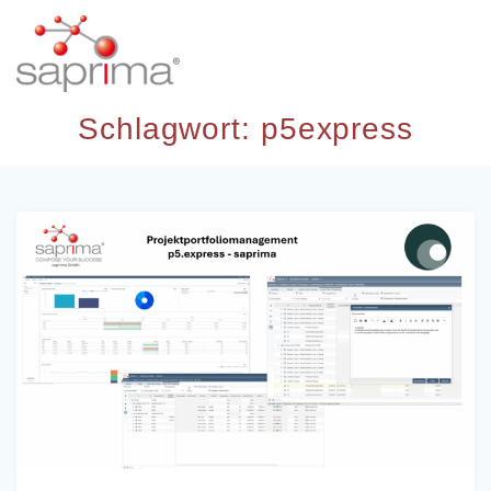
Skip
to
content
Schlagwort:
p5express