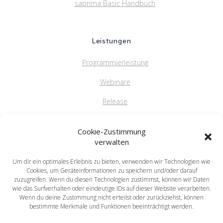
saprima Basic Handbuch
Leistungen
Programmierleistung
Webinare
Release
FAQ
Cookie-Zustimmung
verwalten
Um dir ein optimales Erlebnis zu bieten, verwenden wir Technologien wie
saprima GmbH
Cookies, um Geräteinformationen zu speichern und/oder darauf
Salvatorstr. 5
zuzugreifen. Wenn du diesen Technologien zustimmst, können wir Daten
wie das Surfverhalten oder eindeutige IDs auf dieser Website verarbeiten.
84051 Essenbach
Wenn du deine Zustimmung nicht erteilst oder zurückziehst, können
Tel: +49 871 / 20216622
bestimmte Merkmale und Funktionen beeinträchtigt werden.
mail: info@saprima.de